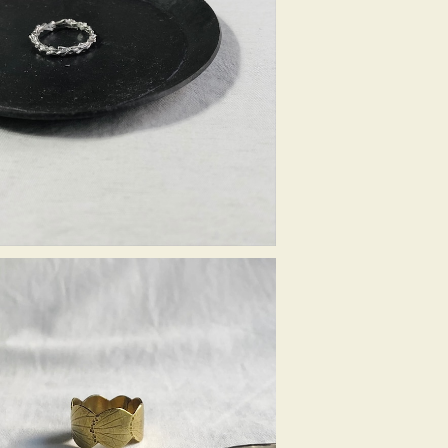
SOLD OUT
穂リング ＜銀 -Silver＞
¥6,930
SOLD OUT
葉脈リング＜真鍮-Brass＞