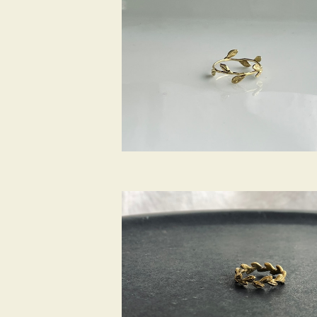
SOLD OUT
草冠 リング
¥5,280
SOLD OUT
麦リング ＜真鍮 -Brass＞