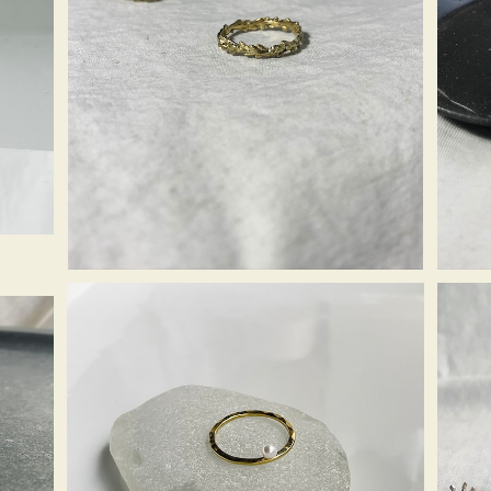
SOLD OUT
穂リング ＜真鍮 -Brass＞
¥5,280
SOLD OUT
パールリング 真鍮-Brass × pearl